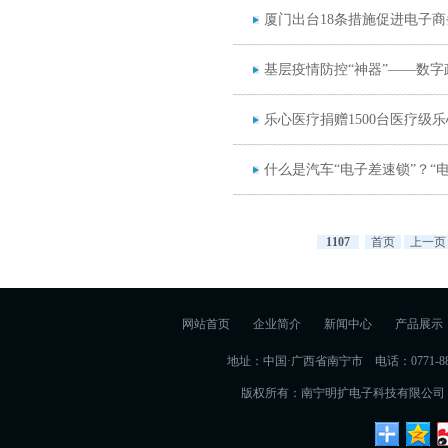
厦门出台18条措施促进电子
基层疫情防控“神器”——数字
乐心医疗捐赠1500台医疗级
什么是汽车“电子差速锁”？“
1107
首页
上一页
网站首页
企业简介
新闻中心
产品展示
地址：中国·广西省南宁市
电话：0771-88
版权所有：南宁明扩电子科技有限公司