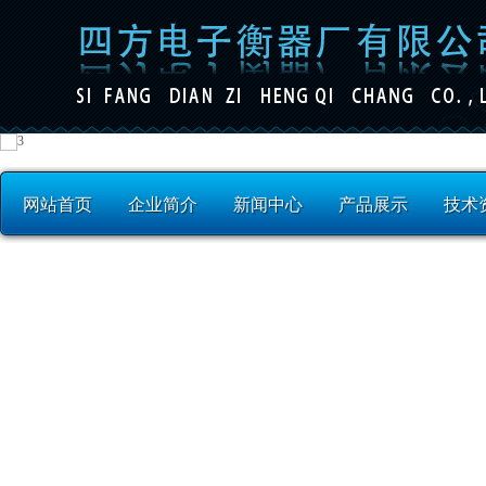
网站首页
企业简介
新闻中心
产品展示
技术